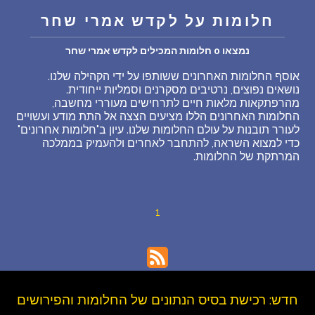
חלומות על לקדש אמרי שחר
שאלות נפוצות
נמצאו 0 חלומות המכילים לקדש אמרי שחר
פענוח חלום אנושי
אוסף החלומות האחרונים ששותפו על ידי הקהילה שלנו.
נושאים נפוצים, נרטיבים מסקרנים וסמליות ייחודית.
עלינו
מהרפתקאות מלאות חיים לתרחישים מעוררי מחשבה,
החלומות האחרונים הללו מציעים הצצה אל התת מודע ועשויים
לעורר תובנות על עולם החלומות שלנו. עיון ב"חלומות אחרונים"
מדיניות פרטיות
כדי למצוא השראה, להתחבר לאחרים ולהעמיק בממלכה
המרתקת של החלומות.
הסכם שימוש
1
1
חדש: רכישת בסיס הנתונים של החלומות והפירושים